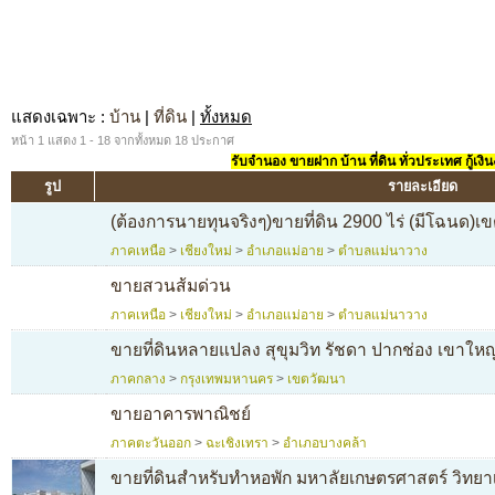
แสดงเฉพาะ
:
บ้าน
|
ที่ดิน
|
ทั้งหมด
หน้า 1 แสดง 1 - 18 จากทั้งหมด 18 ประกาศ
รับจำนอง ขายฝาก บ้าน ที่ดิน ทั่วประเทศ กู้เงิน
รูป
รายละเอียด
(ต้องการนายทุนจริงๆ)ขายที่ดิน 2900 ไร่ (มีโฉนด)เ
ภาคเหนือ
>
เชียงใหม่
>
อำเภอแม่อาย
>
ตำบลแม่นาวาง
ขายสวนส้มด่วน
ภาคเหนือ
>
เชียงใหม่
>
อำเภอแม่อาย
>
ตำบลแม่นาวาง
ขายที่ดินหลายแปลง สุขุมวิท รัชดา ปากช่อง เขาใหญ่
ภาคกลาง
>
กรุงเทพมหานคร
>
เขตวัฒนา
ขายอาคารพาณิชย์
ภาคตะวันออก
>
ฉะเชิงเทรา
>
อำเภอบางคล้า
ขายที่ดินสำหรับทำหอพัก มหาลัยเกษตรศาสตร์ วิทยาเข