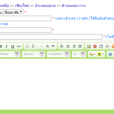
เหนือ
>>
เชียงใหม่
>>
อำเภอแม่อาย
>>
ตำบลแม่นาวาง
*
*
เฉพาะตัวเลข 13 หลัก (ใช้ยืนยันตัวตนเ
ะกาศ)
*
*
(ไม่ต
ลักษณะ
รูปแบบ
แบบอักษร
ขนาด