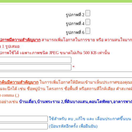
รูปภาพที่ 2
รูปภาพที่ 4
รูปภาพที่ 6
ูปภาพมีความสำคัญมาก
สามารถเพิ่มโอกาสในการขาย หรือ ความสนใจมาก
ย 1 รูปเสมอ
ูปภาพใช้ได้ เฉพาะภาพชนิด JPEG ขนาดไม่เกิน 500 KB เท่านั้น
*
ำค้นมีความสำคัญมาก
ในการเพิ่มโอกาศให้มีคนเข้ามาเห็นประกาศของคุณมาก
คุณจะนึกได้ เช่น ชื่อหมู่บ้าน โครงการ ชื่อพื้นที่ หรือสถานที่ใกล้เคียง คำสะ
ย comma (,)
ัวอย่างเช่น
บ้านเดี่ยว,บ้านพระราม 2,ที่ดินบางแสน,คอนโดพัทยา,อาคารพา
ใช้สำหรับ ลบ ,แก้ไข และ เลื่อนประกาศขึ้นบน
(ป้อนรหัสอีกครั้ง เพื่อยืนยัน)