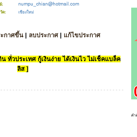
ล์:
วัด:
เชียงใหม่
ระกาศขึ้น
|
ลบประกาศ
|
แก้ไขประกาศ
น ทั่วประเทศ กู้เงินง่าย ได้เงินไว ไม่เช็คแบล็ค
ลิส ]
คำค