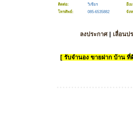
ติดต่อ:
วิเชียร
อีเม
โทรศัพย์:
085-6535882
จังห
ลงประกาศ
|
เลื่อนป
[ รับจำนอง ขายฝาก บ้าน ที่ดิ