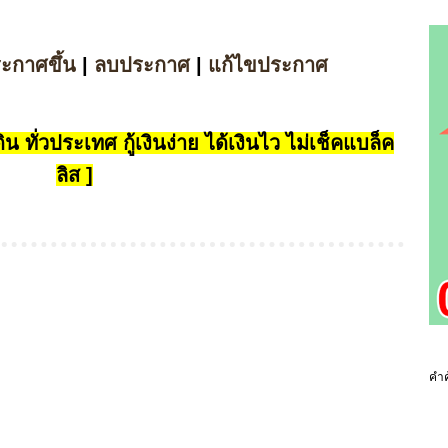
ระกาศขึ้น
|
ลบประกาศ
|
แก้ไขประกาศ
น ทั่วประเทศ กู้เงินง่าย ได้เงินไว ไม่เช็คแบล็ค
ลิส ]
คำค