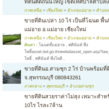
ที่ดินติดถนนใหญ่ เขตเทศบาลตำบลแ
ภาคเหนือ
>
เชียงใหม่
>
อำเภอแม่อาย
>
ตำบลแ
ขายที่ดินเปล่า 10 ไร่ เป็นที่โฉนด พื
แม่อาย อ.แม่อาย เชียงใหม่
ภาคเหนือ
>
เชียงใหม่
>
อำเภอแม่อาย
>
ตำบลแ
ค้นหา :
โฉนดที่แม่อาย
,
ศศินันท์ พึ่ง
โพธิ์asset.led.go.thnewbidasset_open.asp?law_s
โพธิ์
,
ศศินันท์ พึ่งโพธิ
,
ขายที่ดินอ.สามชุก 2 ไร่ บ้านพร้อมที
จ.สุพรรณบุรี 080843261
ภาคกลาง
>
สุพรรณบุรี
>
อำเภอสามชุก
ขายทีดินสวยราค่าไม่สุง เหมาะสำหร
10ไร ไรละ7ล้าน