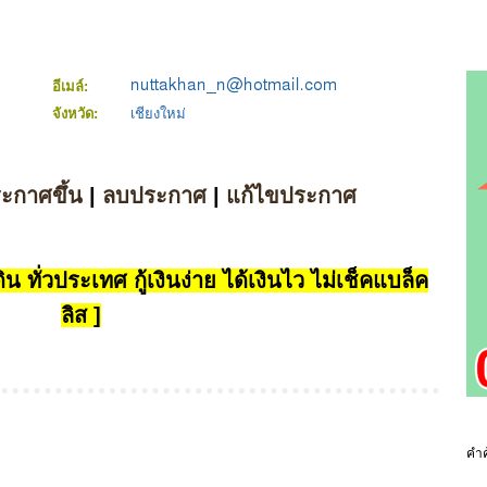
อีเมล์:
จังหวัด:
เชียงใหม่
ระกาศขึ้น
|
ลบประกาศ
|
แก้ไขประกาศ
น ทั่วประเทศ กู้เงินง่าย ได้เงินไว ไม่เช็คแบล็ค
ลิส ]
คำค