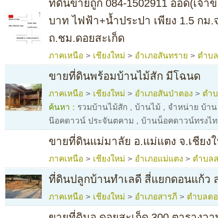
ที่ดินขายถูก 084-1502911 ออด(เจ้า
บาท ไฟฟ้า+น้ำประปา เพียง 1.5 กม.
ถ.ชม.ดอยสะเก็ด
ภาคเหนือ
>
เชียงใหม่
>
อำเภอสันทราย
>
ตำบล
ขายที่ดินพร้อมบ้านไม้สัก มีโฉนด
ภาคเหนือ
>
เชียงใหม่
>
อำเภอสันป่าตอง
>
ตำบ
ค้นหา :
รวมบ้านไม้สัก
,
บ้านไม้
,
จำหน่าย บ้าน 
น๊อคดาวน์ ประจันตคาม
,
บ้านน็อคดาวน์ทรงไทย
ขายที่ดินแม่มาลัย อ.แม่แตง จ.เชียงใ
ภาคเหนือ
>
เชียงใหม่
>
อำเภอแม่แตง
>
ตำบลส
ที่ดินปลูกบ้านทำเลดี สี่แยกดอนแก้ว 
ภาคเหนือ
>
เชียงใหม่
>
อำเภอสารภี
>
ตำบลดอ
ขายที่ดินอ.ดอยสะเก็ด 300 ตารางว