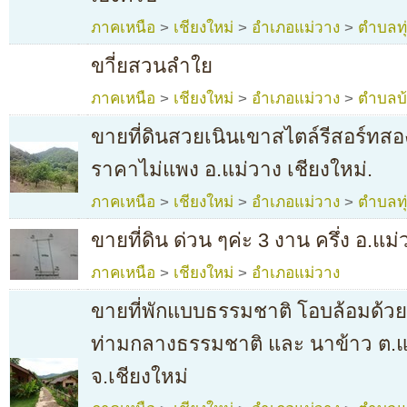
ภาคเหนือ
>
เชียงใหม่
>
อำเภอแม่วาง
>
ตำบลทุ่ง
ขาี่ยสวนลำใย
ภาคเหนือ
>
เชียงใหม่
>
อำเภอแม่วาง
>
ตำบลบ
ขายที่ดินสวยเนินเขาสไตล์รีสอร์ทสอ
ราคาไม่แพง อ.แม่วาง เชียงใหม่.
ภาคเหนือ
>
เชียงใหม่
>
อำเภอแม่วาง
>
ตำบลทุ่ง
ขายที่ดิน ด่วน ๆค่ะ 3 งาน ครึ่ง อ.แม่
ภาคเหนือ
>
เชียงใหม่
>
อำเภอแม่วาง
ขายที่พักแบบธรรมชาติ โอบล้อมด้วย 
ท่ามกลางธรรมชาติ และ นาข้าว ต.แม
จ.เชียงใหม่