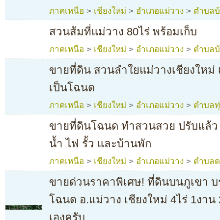
ภาคเหนือ
>
เชียงใหม่
>
อำเภอแม่วาง
>
ตำบลบ
สวนส้มที่แม่วาง 80ไร่ พร้อมเก็บ
ภาคเหนือ
>
เชียงใหม่
>
อำเภอแม่วาง
>
ตำบลบ
ขายที่ดิน สวนลำใยแม่วางเชียงใหม่ 
เป็นโฉนด
ภาคเหนือ
>
เชียงใหม่
>
อำเภอแม่วาง
>
ตำบลทุ่ง
ขายที่ดินโฉนด ทำสวนสวย ปรับแล้ว เ
น้ำ ไฟ รั้ว และบ้านพัก
ภาคเหนือ
>
เชียงใหม่
>
อำเภอแม่วาง
>
ตำบลด
ขายด่วนราคาพิเศษ! ที่ดินบนภูเขา
โฉนด อ.แม่วาง เชียงใหม่ 4ไร่ 1งาน
เองครับ