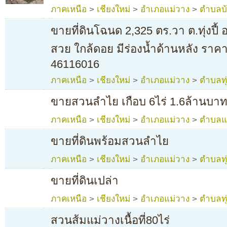
ภาคเหนือ
>
เชียงใหม่
>
อำเภอแม่วาง
>
ตำบลบ
ขายที่ดินโฉนด 2,325 ตร.วา ต.ทุ่งปี้ อ
สวย ใกล้ดอย มีร่องน้ำด้านหลัง ราค
46116016
ภาคเหนือ
>
เชียงใหม่
>
อำเภอแม่วาง
>
ตำบลทุ่ง
ขายสวนลำไย เกือบ 6ไร่ 1.6ล้านบาท 
ภาคเหนือ
>
เชียงใหม่
>
อำเภอแม่วาง
>
ตำบลแม
ขายที่ดินพร้อมสวนลำไย
ภาคเหนือ
>
เชียงใหม่
>
อำเภอแม่วาง
>
ตำบลทุ่ง
ขายที่ดินเปล่า
ภาคเหนือ
>
เชียงใหม่
>
อำเภอแม่วาง
>
ตำบลทุ่ง
สวนส้มแม่วางเนื้อที่80ไร่