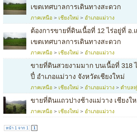
เขตเทศบาลการเดินทางสะดวก
ภาคเหนือ
>
เชียงใหม่
>
อำเภอแม่วาง
ต้องการขายที่ดินเนื้อที่ 12 ไร่อยู่ที่ อ
เขตเทศบาลการเดินทางสะดวก
ภาคเหนือ
>
เชียงใหม่
>
อำเภอแม่วาง
ขายที่ดินสวยงามมาก บนเนื้อที่ 318 ไร
ปี๋ อำเภอแม่วาง จังหวัดเชียงใหม่
ภาคเหนือ
>
เชียงใหม่
>
อำเภอแม่วาง
>
ตำบลทุ่ง
ขายที่ดินแถวปางช้างแม่วาง เชียงให
ภาคเหนือ
>
เชียงใหม่
>
อำเภอแม่วาง
หน้า 1 จาก 1
1