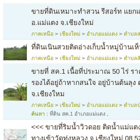
ขายที่ดินเหมาะทำสวน รีสอร์ท แยก
อ.แม่แตง จ.เชียงใหม่
ภาคเหนือ
>
เชียงใหม่
>
อำเภอแม่แตง
>
ตำบลส
ที่ดินเนินสวยติดอ่างเก็บน้ำหมู่บ้านเ
ภาคเหนือ
>
เชียงใหม่
>
อำเภอแม่แตง
>
ตำบลส
ขายที่ สค.1 เนื้อที่ประมาณ 50 ไร่ ร
รองได้อยู่ถ้าหากสนใจ อยู่บ้านต้นลุง 
จ.เชียงใหม
ภาคเหนือ
>
เชียงใหม่
>
อำเภอแม่แตง
>
ตำบลป่
ค้นหา :
ที่ดิน สค.1 อำเภอแม่แตง
,
<<< ขายที่ริมน้ำวิวดอย ติดน้ำแม่แต
ทางเข้าวัดทุ่งหลวง จ.เชียงใหม่ 08 