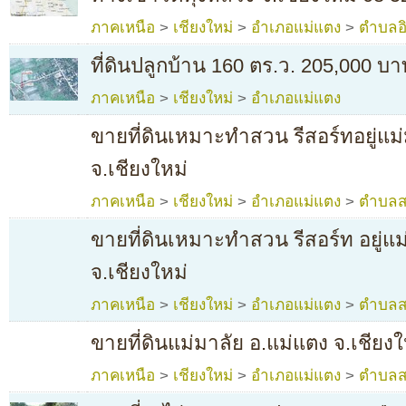
ภาคเหนือ
>
เชียงใหม่
>
อำเภอแม่แตง
>
ตำบลอ
ที่ดินปลูกบ้าน 160 ตร.ว. 205,000 บ
ภาคเหนือ
>
เชียงใหม่
>
อำเภอแม่แตง
ขายที่ดินเหมาะทำสวน รีสอร์ทอยู่แม
จ.เชียงใหม่
ภาคเหนือ
>
เชียงใหม่
>
อำเภอแม่แตง
>
ตำบลส
ขายที่ดินเหมาะทำสวน รีสอร์ท อยู่แม
จ.เชียงใหม่
ภาคเหนือ
>
เชียงใหม่
>
อำเภอแม่แตง
>
ตำบลส
ขายที่ดินแม่มาลัย อ.แม่แตง จ.เชียงใ
ภาคเหนือ
>
เชียงใหม่
>
อำเภอแม่แตง
>
ตำบลส