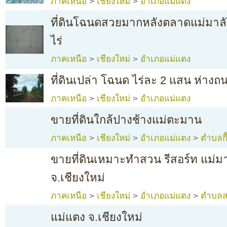
ภาคเหนือ
>
เชียงใหม่
>
อำเภอแม่แตง
ที่ดินโฉนดสวยมากหลังตลาดแม่มาลั
ไร่
ภาคเหนือ
>
เชียงใหม่
>
อำเภอแม่แตง
ที่ดินเปล่า โฉนด ไร่ละ 2 แสน ห่างถ
ภาคเหนือ
>
เชียงใหม่
>
อำเภอแม่แตง
ขายที่ดินใกล้ปางช้างแม่ตะมาน
ภาคเหนือ
>
เชียงใหม่
>
อำเภอแม่แตง
>
ตำบลกื
ขายที่ดินเหมาะทำสวน รีสอร์ท แม่มา
จ.เชียงใหม่
ภาคเหนือ
>
เชียงใหม่
>
อำเภอแม่แตง
>
ตำบลส
แม่แตง จ.เชียงใหม่