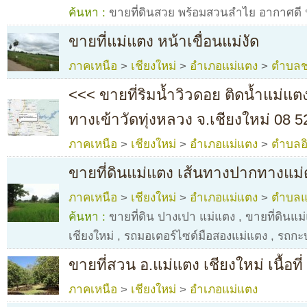
ค้นหา :
ขายที่ดินสวย พร้อมสวนลำไย อากาศดี น
ขายที่แม่แตง หน้าเขื่อนแม่งัด
ภาคเหนือ
>
เชียงใหม่
>
อำเภอแม่แตง
>
ตำบลช
<<< ขายที่ริมน้ำวิวดอย ติดน้ำแม่แต
ทางเข้าวัดทุ่งหลวง จ.เชียงใหม่ 08 
ภาคเหนือ
>
เชียงใหม่
>
อำเภอแม่แตง
>
ตำบลอ
ขายที่ดินแม่แตง เส้นทางปากทางแม
ภาคเหนือ
>
เชียงใหม่
>
อำเภอแม่แตง
>
ตำบลแ
ค้นหา :
ขายที่ดิน ปางเปา แม่แตง
,
ขายที่ดินแม
เชียงใหม่
,
รถมอเตอร์ไซด์มือสองแม่แตง
,
รถกะบ
ขายที่สวน อ.แม่แตง เชียงใหม่ เนื้อที่ 
ภาคเหนือ
>
เชียงใหม่
>
อำเภอแม่แตง