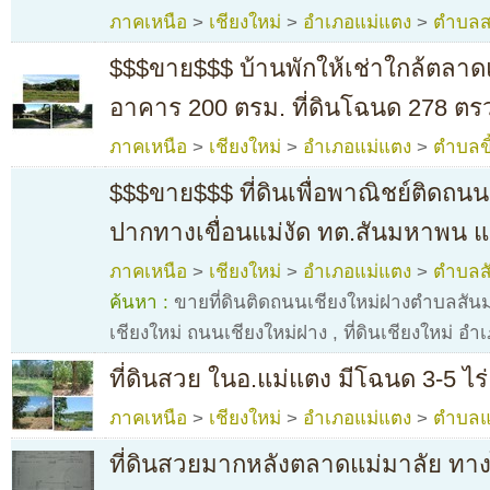
ภาคเหนือ
>
เชียงใหม่
>
อำเภอแม่แตง
>
ตำบลส
$$$ขาย$$$ บ้านพักให้เช่าใกล้ตลาดแม่
อาคาร 200 ตรม. ที่ดินโฉนด 278 ตร
ภาคเหนือ
>
เชียงใหม่
>
อำเภอแม่แตง
>
ตำบลขี
$$$ขาย$$$ ที่ดินเพื่อพาณิชย์ติดถน
ปากทางเขื่อนแม่งัด ทต.สันมหาพน แ
ภาคเหนือ
>
เชียงใหม่
>
อำเภอแม่แตง
>
ตำบลส
ค้นหา :
ขายที่ดินติดถนนเชียงใหม่ฝางตำบลสั
เชียงใหม่ ถนนเชียงใหม่ฝาง
,
ที่ดินเชียงใหม่ อ
ที่ดินสวย ในอ.แม่แตง มีโฉนด 3-5 ไ
ภาคเหนือ
>
เชียงใหม่
>
อำเภอแม่แตง
>
ตำบลแ
ที่ดินสวยมากหลังตลาดแม่มาลัย ทาง