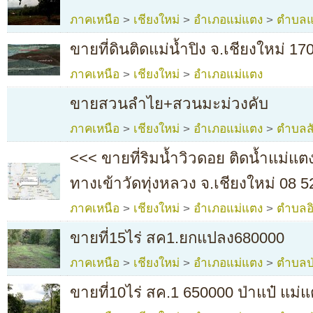
ภาคเหนือ
>
เชียงใหม่
>
อำเภอแม่แตง
>
ตำบลแ
ขายที่ดินติดแม่น้ำปิง จ.เชียงใหม่ 170
ภาคเหนือ
>
เชียงใหม่
>
อำเภอแม่แตง
ขายสวนลำไย+สวนมะม่วงคับ
ภาคเหนือ
>
เชียงใหม่
>
อำเภอแม่แตง
>
ตำบลส
<<< ขายที่ริมน้ำวิวดอย ติดน้ำแม่แต
ทางเข้าวัดทุ่งหลวง จ.เชียงใหม่ 08 
ภาคเหนือ
>
เชียงใหม่
>
อำเภอแม่แตง
>
ตำบลอ
ขายที่15ไร่ สค1.ยกแปลง680000
ภาคเหนือ
>
เชียงใหม่
>
อำเภอแม่แตง
>
ตำบลป่
ขายที่10ไร่ สค.1 650000 ป่าแป๋ แม่