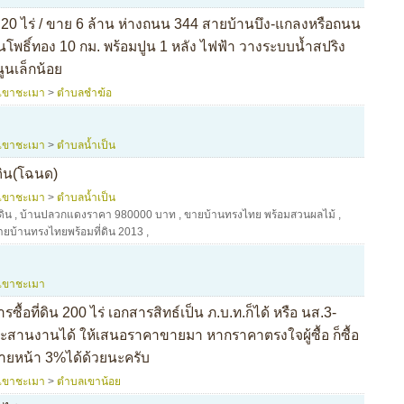
20 ไร่ / ขาย 6 ล้าน ห่างถนน 344 สายบ้านบึง-แกลงหรือถนน
โพธิ์ทอง 10 กม. พร้อมปูน 1 หลัง ไฟฟ้า วางระบบน้ำสปริง
นูนเล็กน้อย
เขาชะเมา
>
ตำบลชำฆ้อ
เขาชะเมา
>
ตำบลน้ำเป็น
ดิน(โฉนด)
เขาชะเมา
>
ตำบลน้ำเป็น
ดิน
,
บ้านปลวกแดงราคา 980000 บาท
,
ขายบ้านทรงไทย พร้อมสวนผลไม้
,
ายบ้านทรงไทยพร้อมที่ดิน 2013
,
เขาชะเมา
รซื้อที่ดิน 200 ไร่ เอกสารสิทธ์เป็น ภ.บ.ท.ก็ได้ หรือ นส.3-
สานงานได้ ให้เสนอราคาขายมา หากราคาตรงใจผู้ซื้อ ก็ซื้อ
านายหน้า 3%ได้ด้วยนะครับ
เขาชะเมา
>
ตำบลเขาน้อย