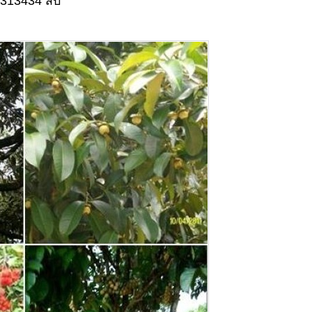
8313434 สืบ