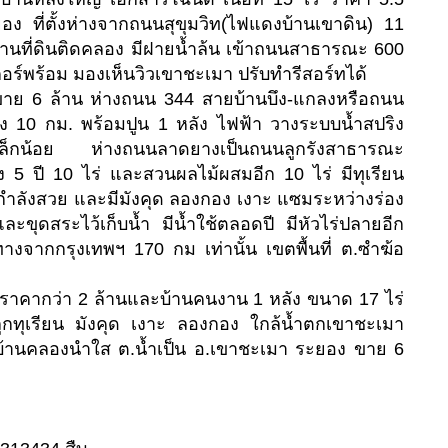
อง ที่ตั้งห่างจากถนนสุขุมวิท(ไฟแดงบ้านเขาดิน) 11
านที่ดินติดคลอง มีฝายน้ำล้น เข้าถนนสาธารณะ 600
อร์พร้อม มองเห็นวิวเขาชะเมา ปรับทำรีสอร์ทได้
 ขาย 6 ล้าน ห่างถนน 344 สายบ้านบึง-แกลงหรือถนน
อง 10 กม. พร้อมปูน 1 หลัง ไฟฟ้า วางระบบน้ำสปริง
นเล็กน้อย ห่างถนนลาดยางเป็นถนนลูกรังสาธารณะ
ง 5 ปี 10 ไร่ และสวนผลไม้ผสมอีก 10 ไร่ มีทุเรียน
นกำลังสวย และมีมังคุด ลองกอง เงาะ แซมระหว่างร่อง
ละขุดสระไว้เก็บน้ำ มีน้ำใช้ตลอดปี มีหัวไร่ปลายอีก
างจากกรุงเทพฯ 170 กม เท่านั้น เขตพื้นที่ ต.ซำฆ้อ
นราคากว่า 2 ล้านและบ้านคนงาน 1 หลัง ขนาด 17 ไร่
ูกทุเรียน มังคุด เงาะ ลองกอง ใกล้น้ำตกเขาชะเมา
บ้านคลองนำใส ต.น้ำเป็น อ.เขาชะเมา ระยอง ขาย 6