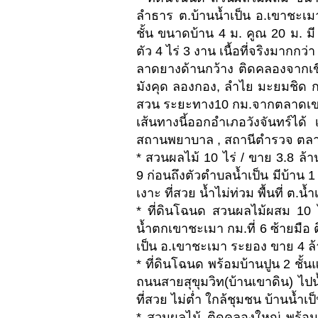
ลำธาร ต.บ้านน้ำเป็น อ.เขาชะเม
ชั้น ขนาดบ้าน 4 ม. คูณ 20 ม. มี
ตัว 4 ไร่ 3 งาน เนื้อที่จริงมากกว
ลาดยางด้านกว้าง ติดคลองจากเขื
มังคุด ลองกอง, ลำไย มะยมชิด กล้ว
สวน ระยะทาง10 กม.จากตลาดเขาดิ
เส้นทางนี้ออกอำเภอวังจันทร์ได้ 
สถานพยาบาล , สถานีตำรวจ ตลา
* สวนผลไม้ 10 ไร่ / ขาย 3.8 ล
9 ก่อนถึงตัวตำบลน้ำเป็น มีบ้าน 1
เงาะ ที่สวย น้ำไม่ท่วม พื้นที่ ต.
* ที่ดินโฉนด สวนผลไม้ผสม 10 
น้ำตกเขาชะเมา กม.ที่ 6 ซ้ายมือ 
เป็น อ.เขาชะเมา ระยอง ขาย 4 ล
* ที่ดินโฉนด พร้อมบ้านปูน 2 ชั้
ถนนสายสุขุมวิท(บ้านเขาดิน) ไปน
ที่สวย ไม่ต่ำ ใกล้ชุมชน บ้านน้ำเ
* สวนผลไม้ ติดคลองใหญ่ พร้อมบ