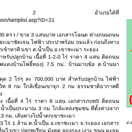
านของทั้ง 2 อำเภอได้ที่
bon/tamplist.asp?ID=21
น 200 ตรว / ขาย 3 แสนบาท เอกสารโฉนด ห่างถนนถนน
ชะเมาชัดเจน ไฟฟ้า ประปาพร้อม ถมแล้ว ก่อนถึงทาง
าเข้าหาทิวเขา ต.น้ำเป็น อ.เขาชะเมา ระยอง
สำหรับปลูกบ้าน เนื้อที่ 1-2-0 ไร่ ราคา 4 แสน ติดถนน
ฟแดงบ้านโพธิ์ทอง) 7.5 กม. บ้านมาบฆ้อ ต.บ้านนา
งคุด 2 ไร่ๆ ละ 700,000 บาท สำหรับปลูกบ้าน ไฟฟ้า
วิท 8 กม ใกล้เขื่อนเขาจุก 2 กม ธรรมชาติอากาศดี
ง
ัง เนื้อที่ 4 ไร่ ราคา 8 แสน เอกสารภบท5 ติดถนน
เป็นประมาณ 3 กม ไกล้แหล่งชุมชน ที่ตั้งห่างจาก
13 กม. เส้นทางไปน้ำตกเขาชะเมา
3 ไร่ 1 ล้าน ต.น้ำเป็น อ.เขาชะเมา จ.ระยอง เอกสาร
คำค
ิวเขา ปลูกทุเรียน มังคุด ลองกอง เงาะ ขนุน มะยม