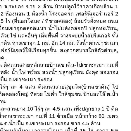
า จ.ระยอง ขาย 3 ล้าน บ้านปลูกไว้ราคาเกือบล้าน 1
 2 ห้องนอน 1 ห้องน้ำ โรงจอดรถ เฟอร์นิเจอร์ แอร์ 2
่า 5 ไร่ (ที่นอกโฉนด / ที่ชายคลอง) ล้อมรั่วทั้งหมด ถนน
่อนเขาจุกตลอดแนว น้ำไม่แห้งตลอดปี ปลูกทะเรียน,
ยไข่ และอื่นๆ เต็มพื้นที่ วางระบบน้ำสปริงเกอร์ ทั้ง
น ห่างเขาจุก 1 กม. อีก 14 กม. ถึงน้ำตกเขาชะเมา
เฟอร์นิเจอร์ให้เกือบทุกชิ้น สะดวกสบายใกล้ตัวตำบล,
ด .
้าน ติดถนนสายหลักสายบ้านเขาดิน-ไปเขาชะเมา กม.ที่
 หลัง น้ำ ไฟ พร้อม สระน้ำ ปลูกทุเรียน มังคุด ลองกอง
น้ำเป็น อ.เขาชะเมา ระยอง
ไร่ๆ ละ 4 แสน ติดถนนสายสุขุมวิท(บ้านเขาดิน) ไป
ติดคลองใหญ่ ที่สวย ไม่ต่ำ ใกล้ชุมชน บ้านละโอ๊ ต.น้ำ
้าน
นและสวนยาง 10 ไร่ๆ ละ 4.5 แสน เพิ่งปลูกยาง 1 ปี ติด
้ำตกเขาชะเมา กม.ที่ 11 ซ้ายมือ หน้ากว้าง 80 เมตร
ป็น ต.น้ำเป็น อ.เขาชะเมา ระยอง ขาย 4.5 ล้าน
้านหลังใหญ่ เอกสารโฉนด เนื้อที่ 15 ไร่ ราคา 5.5