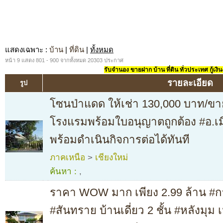
แสดงเฉพาะ
:
บ้าน
|
ที่ดิน
|
ทั้งหมด
หน้า 9 แสดง 801 - 900 จากทั้งหมด 20303 ประกาศ
รับจำนอง ขายฝาก บ้าน ที่ดิน ทั่วประเทศ กู้เงิน
รายละเอียด
รูป
โซนป่าแดด ให้เช่า 130,000 บาท/ขา
โรงแรมพร้อมใบอนุญาตถูกต้อง #อ.เมื
พร้อมดำเนินกิจการต่อได้ทันที
ภาคเหนือ
>
เชียงใหม่
ค้นหา :
,
ราคา WOW มาก เพียง 2.99 ล้าน #ก
#สันทราย บ้านเดี่ยว 2 ชั้น #หลังมุม เนื