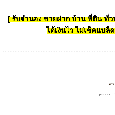
[ รับจำนอง ขายฝาก บ้าน ที่ดิน ทั่วป
ได้เงินไว ไม่เช็คแบล็ค
บ้าน
process:
0.