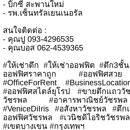
- บิ๊กซี สะพานใหม่
- รพ.เซ็นทรัลเยนเนอรัล
สนใจติดต่อ :
- คุณปู 093-4296535
- คุณบอส 062-4539365
#ให้เช่าตึก #ให้เช่าออฟฟิต #ตึก3ชั
ออฟฟิศราคาถูก #ออฟฟิศสวย 
#OfficeForRent #BusinessLocatio
#ออฟฟิศสไตล์ยุโรป #ขายตึกแถววั
วัชรพล #อาคารพาณิชย์วัชรพล
#VeniceDiIris #อสังหาวัชรพล #ต
ออฟฟิศวัชรพล #เวนิชดิไอริชวัชร
#เขตบางเขน #กรุงเทพฯ