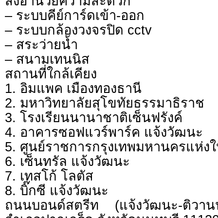
สิ่งอำนวยความสะดวก
– ระบบคีย์การ์ดเข้า-ออก
– ระบบกล้องวงจรปิด cctv
– สระว่ายน้ำ
– สนามเทนนิส
สถานที่ใกล้เคียง
1. อิมแพค เมืองทองธานี
2. มหาวิทยาลัยสุโขทัยธรรมาธิราช
3. โรงเรียนนานาชาติเซ็นฟรังค์
4. อาคารซอฟแวร์พาร์ค แจ้งวัฒนะ
5. ศูนย์ราชการกรุงเทพมหานครแห่งใ
6. เซ็นทรัล แจ้งวัฒนะ
7. เทสโก้ โลตัส
8. บิ๊กซี แจ้งวัฒนะ
ถนนบอนด์สตรีท (แจ้งวัฒนะ-ติวา