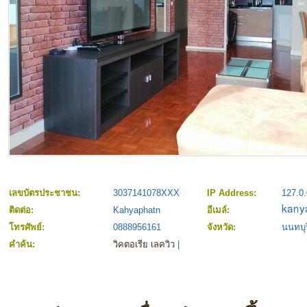
เลขบัตรประชาชน:
3037141078XXX
IP Address:
127.0.
ติดต่อ:
Kahyaphatn
อีเมล์:
โทรศัพย์:
0888956161
จังหวัด:
นนทบุร
คำค้น:
วิคตอเรีย เลควิว
|