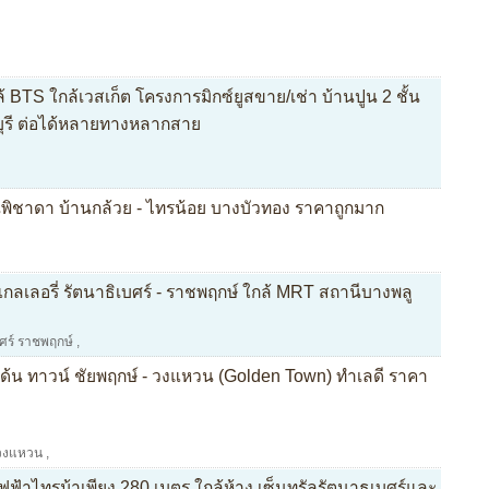
S ใกล้เวสเก็ต โครงการมิกซ์ยูสขาย/เช่า บ้านปูน 2 ชั้น
ุรี ต่อได้หลายทางหลากสาย
านพิชาดา บ้านกล้วย - ไทรน้อย บางบัวทอง ราคาถูกมาก
กลเลอรี่ รัตนาธิเบศร์ - ราชพฤกษ์ ใกล้ MRT สถานีบางพลู
บศร์ ราชพฤกษ์
,
้น ทาวน์ ชัยพฤกษ์ - วงแหวน (Golden Town) ทำเลดี ราคา
์วงแหวน
,
ฟฟ้าไทรม้าเพียง 280 เมตร ใกล้ห้าง เซ็นทรัลรัตนาธเบศร์และ