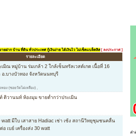
ยฝาก บ้าน ที่ดิน ทั่วประเทศ กู้เงินง่าย ได้เงินไว ไม่เช็คแบล็คลิส
[ ลงประกาศ ]
รายละเอียด
ิณ หมู่บ้าน ร่มเกล้า 2 ใกล้เซ็นทรัลเวสต์เกต เนื้อที่ 16
อ.บางบัวทอง จังหวัดนนทบุรี
ัวทอง (ซอยวัดไผ่เหลือง)
,
์ ติวานนท์ ห้องมุม ขายต่ำกว่าประเมิน
watt มีใบ เสาสาย Hadiac เช่า เซ้ง สถานีวิทยุชุมชนคลื่น
อ เบย์ เครื่องส่ง 30 watt
คำค