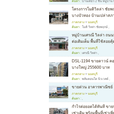
ค้นหา :
บ้านเดี่ยว 2 ชั้น หมู่บ
โครงการโมดิวิลล่า ชัย
บางบัวทอง บ้านเปล่าสภ
ภาคกลาง
>
นนทบุรี
ค้นหา :
โมดิ วิลล่า ชัยพฤกษ์
,
หมู่บ้านเศรณี วิลล่า ถ
ต่อเติมเต็ม พื้นที่ใช้สอยค
ภาคกลาง
>
นนทบุรี
ค้นหา :
เศรณี วิลล่า
,
DSL-1194 ขายดาวน์ คอนโ
บางใหญ่ 255600 บาท
ภาคกลาง
>
นนทบุรี
ค้นหา :
พลัมคอนโด นิวเวสต์
,
ขายด่วน อาคารพาณิชย์ 
ภาคกลาง
>
นนทบุรี
ค้นหา :
,
กำไรต่อยอดได้ทันที ขายทาว
เช่าเดิม พร้อมพื้นที่เช่าเพิ