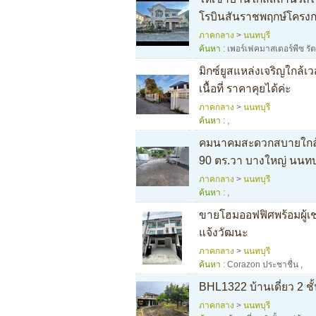
โรบินสันราชพฤกษ์โครงกา
ภาคกลาง
>
นนทบุรี
ค้นหา :
เพอร์เฟคมาสเตอร์พีซ รัต
มิกซ์ยูสแหล่งเจริญใกล้เ
เนื้อที่ ราคาคุยได้ค่ะ
ภาคกลาง
>
นนทบุรี
ค้นหา :
,
คมนาคมสะดวกสบายใกล้ BT
90 ตร.วา บางใหญ่ นนทบ
ภาคกลาง
>
นนทบุรี
ค้นหา :
,
ขายโฮมออฟฟิศพร้อมผู้เช่
แจ้งวัฒนะ
ภาคกลาง
>
นนทบุรี
ค้นหา :
Corazon ประชาชื่น
,
BHL1322 บ้านเดี่ยว 2 ช
ภาคกลาง
>
นนทบุรี