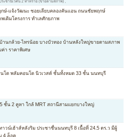
้าน ประชานิเวศน์ 2 ท่าทราย (ขายตามสภาพ)
,
พฤกษ์-แจ้งวัฒนะ ซอยเลียบคลองคันแอน ถนนชัยพฤกษ์
าพเดิมโครงการ ทำเลศักยภาพ
นนบ้านกล้วย-ไทรน้อย บางบัวทอง บ้านหลังใหญ่ขายตามสภาพ
ุ้มค่า ราคาพิเศษ
ด พลัมคอนโด นิวเวสต์ ชั้นทั้งหมด 33 ชั้น นนทบุรี
5 ชั้น 2 คูหา ใกล้ MRT สถานีสามแยกบางใหญ่
น์เฮ้าส์หลังริม ประชาชื่นนนทบุรี 8 เนื้อที่ 24.5 ตร.ว มีผู้
่ม 4 ล็อค