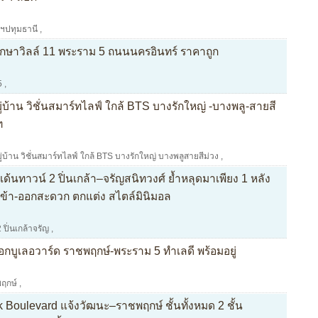
ฯปทุมธานี
,
กษาวิลล์ 11 พระราม 5 ถนนนครอินทร์ ราคาถูก
5
,
ู่บ้าน วิชั่นสมาร์ทไลฟ์ ใกล้ BTS บางรักใหญ่ -บางพลู-สายสี
ท
ู่บ้าน วิชั่นสมาร์ทไลฟ์ ใกล้ BTS บางรักใหญ่ บางพลูสายสีม่วง
,
ด้นทาวน์ 2 ปิ่นเกล้า–จรัญสนิทวงศ์ ย้ำหลุดมาเพียง 1 หลัง
ร เข้า-ออกสะดวก ตกแต่ง สไตล์มินิมอล
ปิ่นเกล้าจรัญ
,
อกบูเลอวาร์ด ราชพฤกษ์-พระราม 5 ทำเลดี พร้อมอยู่
ฤกษ์
,
Boulevard แจ้งวัฒนะ–ราชพฤกษ์ ชั้นทั้งหมด 2 ชั้น