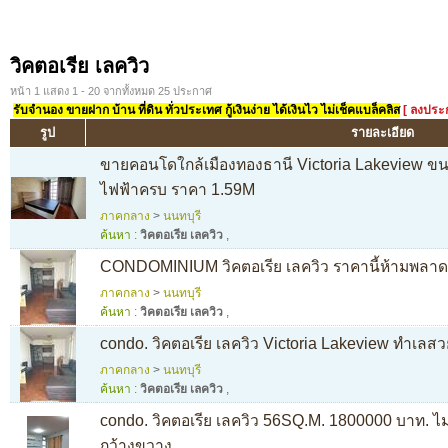
วิคตอเรีย เลควิว
หน้า 1 แสดง 1 - 20 จากทั้งหมด 25 ประกาศ
รับจำนอง ขายฝาก บ้าน ที่ดิน ทั่วประเทศ กู้เงินง่าย ได้เงินไว ไม่เช็คแบล็คลิส
[ ลงประ
รูป
รายละเอียด
ขายคอนโดใกล้เมืองทองธานี Victoria Lakeview ขนาด
ไฟฟ้าครบ ราคา 1.59M
ภาคกลาง
>
นนทบุรี
ค้นหา :
วิคตอเรีย เลควิว
,
CONDOMINIUM วิคตอเรีย เลควิว ราคานี้ห้ามพลาด 
ภาคกลาง
>
นนทบุรี
ค้นหา :
วิคตอเรีย เลควิว
,
condo. วิคตอเรีย เลควิว Victoria Lakeview ทำเลสว
ภาคกลาง
>
นนทบุรี
ค้นหา :
วิคตอเรีย เลควิว
,
condo. วิคตอเรีย เลควิว 56SQ.M. 1800000 บาท. ไม่
กว้างขวาง