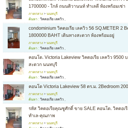
1700000 - ใกล้ ถนนติวานนท์ ทำเลดี ห้องพร้อมเช่า
ภาคกลาง
>
นนทบุรี
ค้นหา :
วิคตอเรีย เลควิว
,
condominium วิคตอเรีย เลควิว 56 SQ.METER 
1800000 BAHT เดินทางสะดวก ห้องพร้อมอยู่
ภาคกลาง
>
นนทบุรี
ค้นหา :
วิคตอเรีย เลควิว
,
คอนโด. Victoria Lakeview วิคตอเรีย เลควิว 9500 
สะดวก นนทบุรี
ภาคกลาง
>
นนทบุรี
ค้นหา :
วิคตอเรีย เลควิว
,
คอนโด Victoria Lakeview 58 ตร.ม. 2Bedroom 20
ภาคกลาง
>
นนทบุรี
ค้นหา :
วิคตอเรีย เลควิว
,
รหัส วิคตอเรียคุณชูศักดิ์ ขาย SALE คอนโด. วิคตอเร
ทำเล-คุณภาพ
ภาคกลาง
>
นนทบุรี