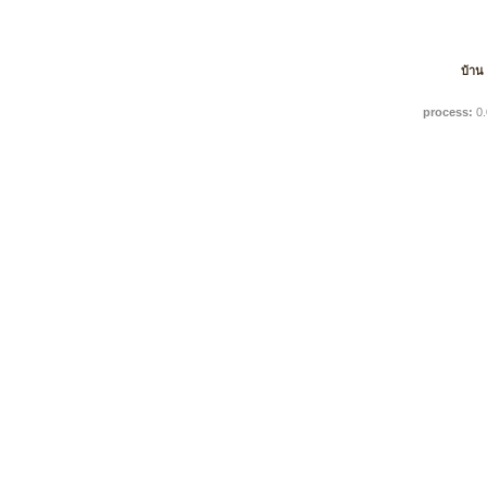
บ้าน
process:
0.