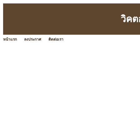
วิคต
หน้าแรก
ลงประกาศ
ติดต่อเรา