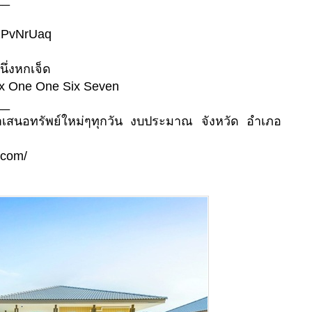
Qh2PvNrUaq
นึ่งหกเจ็ด
ix One One Six Seven
__
นำเสนอทรัพย์ใหม่ๆทุกวัน งบประมาณ จังหวัด อำเภอ
.com/