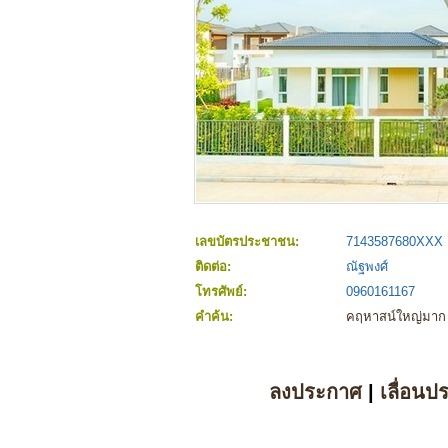
เลขบัตรประชาชน:
7143587680XXX
ติดต่อ:
ณัฐพงศ์
โทรศัพย์:
0960161167
คำค้น:
คฤหาสน์ใหญ่มาก บิ
ลงประกาศ
|
เลื่อนป