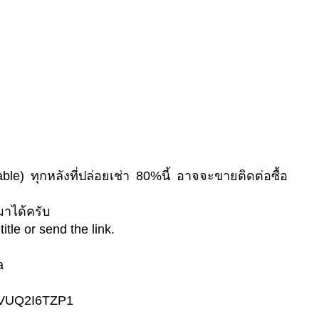
le) ทุกหลังที่ปล่อยเช่า 80%นี้ อาจจะขายติดต่อซื้อ
มาได้ครับ
itle or send the link.
a
5CVUQ2I6TZP1
__