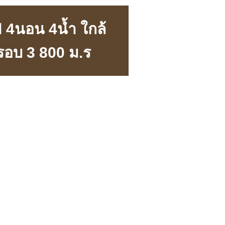
วl 4นอน 4น้ำ ใกล้
รอบ 3 800 ม.ร