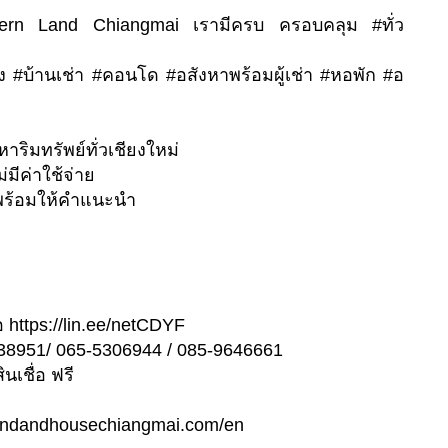
hern Land Chiangmai เรามีครบ ครอบคลุม #ทั่ว
อง #บ้านเช่า #คอนโด #อสังหาพร้อมผู้เช่า #หอพัก #อ
หาริมทรัพย์ทั่วเชียงใหม่
่มีค่าใช้จ่าย
ต่อ พร้อมให้คำแนะนำ
 https://lin.ee/netCDYF
238951/ 065-5306944 / 085-9646661
เชื่อ ฟรี
rnlandandhousechiangmai.com/en