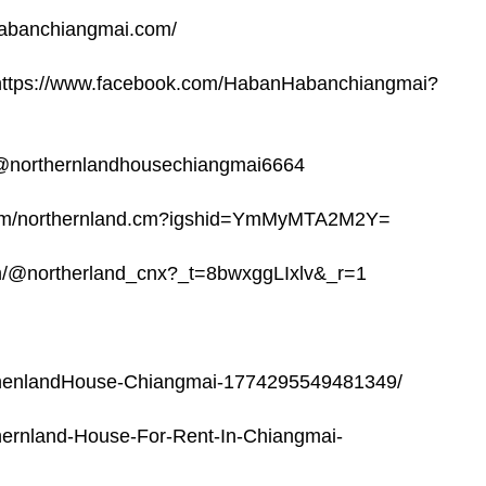
.habanchiangmai.com/
ps://www.facebook.com/HabanHabanchiangmai?
/@northernlandhousechiangmai6664
m.com/northernland.cm?igshid=YmMyMTA2M2Y=
om/@northerland_cnx?_t=8bwxggLIxlv&_r=1
thenlandHouse-Chiangmai-1774295549481349/
hernland-House-For-Rent-In-Chiangmai-