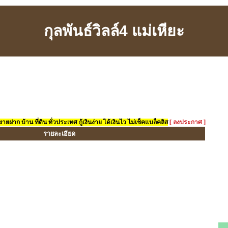
กุลพันธ์วิลล์4 แม่เหียะ
ยฝาก บ้าน ที่ดิน ทั่วประเทศ กู้เงินง่าย ได้เงินไว ไม่เช็คแบล็คลิส
[ ลงประกาศ ]
รายละเอียด