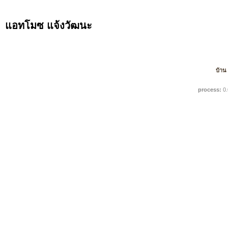
แอทโมซ แจ้งวัฒนะ
บ้าน
process:
0.