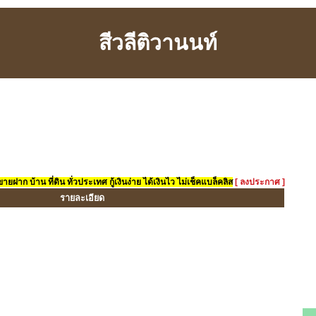
สีวลีติวานนท์
ยฝาก บ้าน ที่ดิน ทั่วประเทศ กู้เงินง่าย ได้เงินไว ไม่เช็คแบล็คลิส
[ ลงประกาศ ]
รายละเอียด