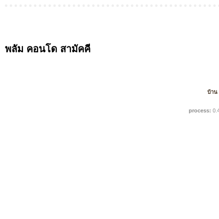
พลัม คอนโด สามัคคี
บ้าน
process:
0.