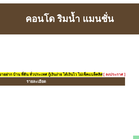
คอนโด ริมน้ำ แมนชั่น
ยฝาก บ้าน ที่ดิน ทั่วประเทศ กู้เงินง่าย ได้เงินไว ไม่เช็คแบล็คลิส
[ ลงประกาศ ]
รายละเอียด