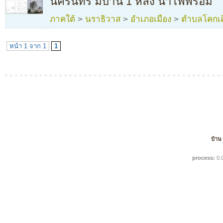
นครินทร์ มีบ้าน 1 หลัง น้ำไฟพร้อม
ภาคใต้
>
นราธิวาส
>
อำเภอเมือง
>
ตำบลโคกเค
หน้า 1 จาก 1
1
บ้าน
process:
0.