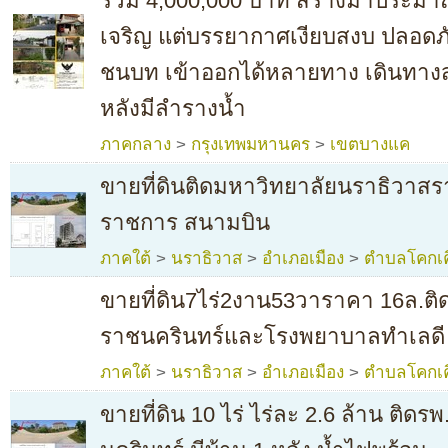
รวม 4,000,000 บาท สร้างมาประมาณ 
เจริญ แต่บรรยากาศเงียบสงบ ปลอดภัย
ชนบท เข้าออกได้หลายทาง เดินทาง
หลังมีลำรางน้ำ
ภาคกลาง
>
กรุงเทพมหานคร
>
เขตบางแค
ขายที่ดินติดมหาวิทยาลัยนราธิวาสรา
ราชการ สนามบิน
ภาคใต้
>
นราธิวาส
>
อำเภอเมือง
>
ตำบลโคกเค
ขายที่ดิน7ไร่2งาน53วาราคา 16ล.ต
ราชนครินทร์และโรงพยาบาลทำเลดี
ภาคใต้
>
นราธิวาส
>
อำเภอเมือง
>
ตำบลโคกเค
ขายที่ดิน 10 ไร่ ไร่ละ 2.6 ล้าน ติด