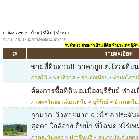
แสดงเฉพาะ
:
บ้าน
|
ที่ดิน
|
ทั้งหมด
หน้า 1 แสดง 1 - 11 จากทั้งหมด 11 ประกาศ
รับจำนอง ขายฝาก บ้าน ที่ดิน ทั่วประเทศ กู้เงิน
รายละเอียด
รูป
ขายที่ดินด่วน!!! ราคาถูก ต.โคกเคีย
ภาคใต้
>
นราธิวาส
>
อำเภอเมือง
>
ตำบลโคกเค
ต้องการซื้อที่ดิน อ.เมืองบุรีรัมย์ ห่าง
ภาคตะวันออกเฉียงเหนือ
>
บุรีรัมย์
>
อำเภอเมือ
ถูกมาก..วิวสวยมาก ฉ.3ไร่ อ.ประจั
สุดตา ใกล้อ่างเก็บน้ำ ที่โฉนด 3ไร่
ภาคตะวันออก
>
ปราจีนบุรี
>
อำเภอประจันตคา