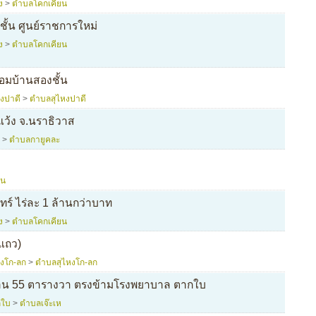
ง
>
ตำบลโคกเคียน
ชั้น ศูนย์ราชการใหม่
ง
>
ตำบลโคกเคียน
้อมบ้านสองชั้น
งปาดี
>
ตำบลสุไหงปาดี
ว้ง จ.นราธิวาส
>
ตำบลกายูคละ
ิน
ทร์ ไร่ละ 1 ล้านกว่าบาท
ง
>
ตำบลโคกเคียน
งแถว)
หงโก-ลก
>
ตำบลสุไหงโก-ลก
3 งาน 55 ตารางวา ตรงข้ามโรงพยาบาล ตากใบ
กใบ
>
ตำบลเจ๊ะเห