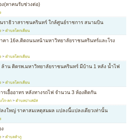
อง(หาคนรับช่วงต่อ)
ง
ยนราธิวาสราชนครินทร์ ใกล้ศูนย์ราชการ สนามบิน
ง
>
ตำบลโคกเคียน
ราคา 16ล.ติดถนนหน้ามหาวิทยาลัยราชนครินทร์และโรง
ง
>
ตำบลโคกเคียน
.6 ล้าน ติดรพ.มหาวิทยาลัยราชนครินทร์ มีบ้าน 1 หลัง น้ำไฟ
ง
>
ตำบลโคกเคียน
การเอื้ออาทร หลังทางรถไฟ จำนวน 3 ห้องติดกัน
หงโก-ลก
>
ตำบลปาเสมัส
ลงใหญ่ ราคาสมเหตุสมผล แปลงนี้แปลงเดียวเท่านั้น
ง
อง
ง
>
ตำบลลำภู