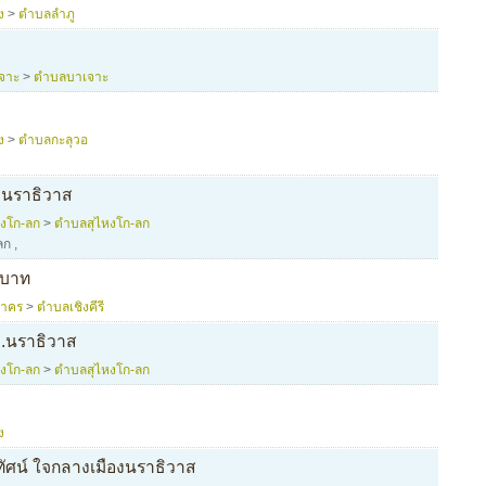
ง
>
ตำบลลำภู
จาะ
>
ตำบลบาเจาะ
ง
>
ตำบลกะลุวอ
จ.นราธิวาส
หงโก-ลก
>
ตำบลสุไหงโก-ลก
ลก
,
0บาท
สาคร
>
ตำบลเชิงคีรี
จ.นราธิวาส
หงโก-ลก
>
ตำบลสุไหงโก-ลก
ง
ัศน์ ใจกลางเมืองนราธิวาส