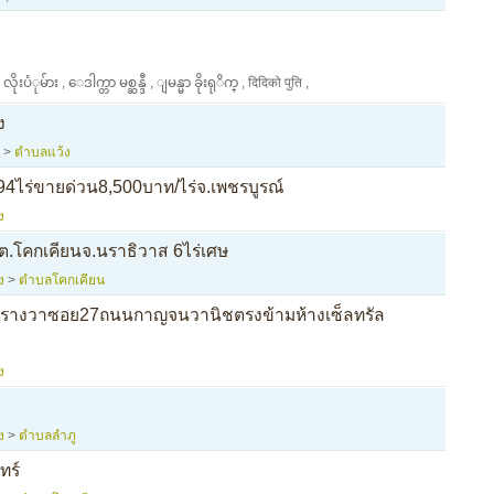
,
လိုးပံုမ်ား
,
ေဒါက္တာ မစ္ဆန္ဒီ
,
ျမန္မာ ခိုးရုိက္
,
दिदिको पुति
,
ง
>
ตำบลแว้ง
94ไร่ขายด่วน8,500บาท/ไร่จ.เพชรบูรณ์
ง
ก ต.โคกเคียนจ.นราธิวาส 6ไร่เศษ
ง
>
ตำบลโคกเคียน
ารางวาซอย27ถนนกาญจนวานิชตรงข้ามห้างเซ็ลทรัล
ง
ง
>
ตำบลลำภู
ทร์