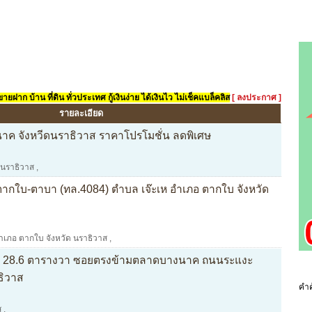
ยฝาก บ้าน ที่ดิน ทั่วประเทศ กู้เงินง่าย ได้เงินไว ไม่เช็คแบล็คลิส
[ ลงประกาศ ]
รายละเอียด
ค จังหวีดนราธิวาส ราคาโปรโมชั่น ลดพิเศษ
นราธิวาส
,
ตากใบ-ตาบา (ทล.4084) ตำบล เจ๊ะเห อำเภอ ตากใบ จังหวัด
 อำเภอ ตากใบ จังหวัด นราธิวาส
,
้น 28.6 ตารางวา ซอยตรงข้ามตลาดบางนาค ถนนระแงะ
ธิวาส
คำค
ส
,