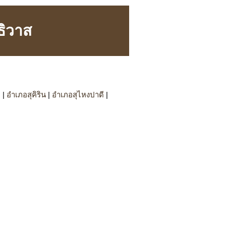
ธิวาส
บ
|
อำเภอสุคิริน
|
อำเภอสุไหงปาดี
|