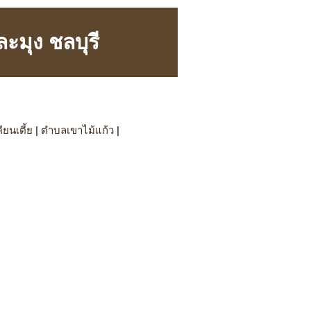
ละมุง ชลบุรี
ยนเตี้ย
|
ตำบลเขาไม้แก้ว
|