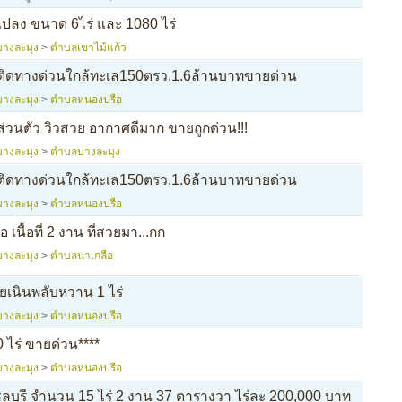
แปลง ขนาด 6ไร่ และ 1080 ไร่
างละมุง
>
ตำบลเขาไม้แก้ว
ูกติดทางด่วนใกล้ทะเล150ตรว.1.6ล้านบาทขายด่วน
างละมุง
>
ตำบลหนองปรือ
ดส่วนตัว วิวสวย อากาศดีมาก ขายถูกด่วน!!!
างละมุง
>
ตำบลบางละมุง
ูกติดทางด่วนใกล้ทะเล150ตรว.1.6ล้านบาทขายด่วน
างละมุง
>
ตำบลหนองปรือ
 เนื้อที่ 2 งาน ที่สวยมา...กก
างละมุง
>
ตำบลนาเกลือ
ยเนินพลับหวาน 1 ไร่
างละมุง
>
ตำบลหนองปรือ
 10 ไร่ ขายด่วน****
างละมุง
>
ตำบลหนองปรือ
.ชลบุรี จำนวน 15 ไร่ 2 งาน 37 ตารางวา ไร่ละ 200,000 บาท