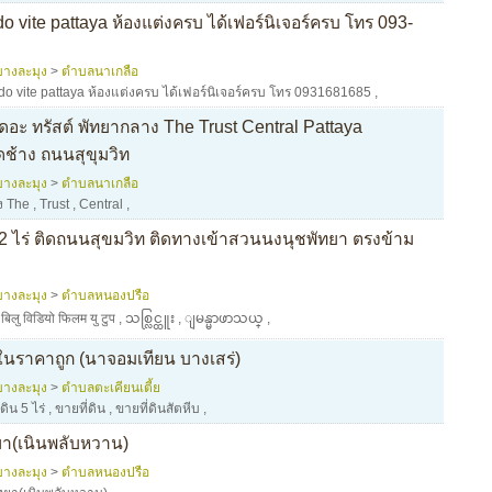
 vite pattaya ห้องแต่งครบ ได้เฟอร์นิเจอร์ครบ โทร 093-
างละมุง
>
ตำบลนาเกลือ
o vite pattaya ห้องแต่งครบ ได้เฟอร์นิเจอร์ครบ โทร 0931681685
,
ะ ทรัสต์ พัทยากลาง The Trust Central Pattaya
ช้าง ถนนสุขุมวิท
างละมุง
>
ตำบลนาเกลือ
ง The
,
Trust
,
Central
,
22 ไร่ ติดถนนสุขมวิท ติดทางเข้าสวนนงนุชพัทยา ตรงข้าม
างละมุง
>
ตำบลหนองปรือ
,
बिलु विडियो फिलम यु टुप
,
သစ္လြင္ထူး
,
ျမန္မာဖာသယ္
,
 ในราคาถูก (นาจอมเทียน บางเสร่)
างละมุง
>
ตำบลตะเคียนเตี้ย
ี่ดิน 5 ไร่
,
ขายที่ดิน
,
ขายที่ดินสัตหีบ
,
ทยา(เนินพลับหวาน)
างละมุง
>
ตำบลหนองปรือ