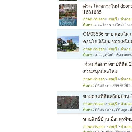
ด่วน โครงการใหม่ dcondo
1681685
ภาคตะวันออก
>
ชลบุรี
>
อำเภอบ
ค้นหา :
ด่วน โครงการใหม่ dcond
CM03536 ขาย คอนโด เดอ
คอนโดมิเนียม ซอยเพนียด
ภาคตะวันออก
>
ชลบุรี
>
อำเภอบ
ค้นหา :
เดอะ
,
ทรัสต์
,
พัทยากลา
ด่วน ต้องการขายที่ดิน 
สวนสนุกแห่งใหม่
ภาคตะวันออก
>
ชลบุรี
>
อำเภอบ
ค้นหา :
ที่ดินพัทยา
,
वपन गेम बिपि
ขายด่วนที่ดินพร้อมบ้าน
ภาคตะวันออก
>
ชลบุรี
>
อำเภอบ
ค้นหา :
ที่ดินบางเสร่
,
ที่ดินถูก
,
ท
ขายสิทธิ์บ้านเอื้อาทรพั
ภาคตะวันออก
>
ชลบุรี
>
อำเภอบ