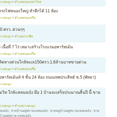
างละมุง
>
ตำบลหนองปลาไหล
งรถไฟหนองใหญ่ ทำตึกได้ 11 ห้อง
างละมุง
>
ตำบลหนองปรือ
0 ตรว. ด่วนๆๆ
างละมุง
>
ตำบลนาเกลือ
เนื้อที่ 7 ไร่ เหมาะสร้างโรงแรมอพาร์ทเม้น
างละมุง
>
ตำบลหนองปรือ
ูกติดทางด่วนใกล้ทะเล150ตรว.1.6ล้านบาทขายด่วน
างละมุง
>
ตำบลหนองปรือ
อพาร์ทเม้นท์ 4 ชั้น 24 ห้อง ถนนเทพประสิทธ์ ซ.5 (พัทยา)
างละมุง
วิท ใกล้แหลมฉบัง มือ 1 บ้านจะเสร็จประมาณสิ้นปี นี้ ขาย
างละมุง
>
ตำบลบางละมุง
ลมฉบัง
,
ขายบ้านอยู่สบายแหลมฉบัง
,
ขายหมู่บ้านอยู่สบายแหลมฉบัง
,
ขาย
้บ้านอยู่สบาย แหลมฉบัง
,