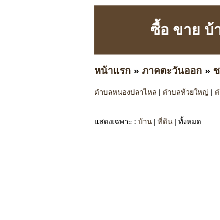
ซื้อ ขาย บ้
หน้าแรก
»
ภาคตะวันออก
»
ช
ตำบลหนองปลาไหล
|
ตำบลห้วยใหญ่
|
ต
แสดงเฉพาะ
:
บ้าน
|
ที่ดิน
|
ทั้งหมด