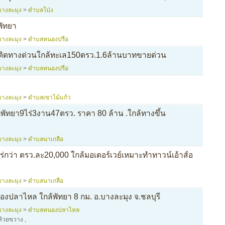
างละมุง
>
ตำบลโป่ง
พัทยา
างละมุง
>
ตำบลหนองปรือ
ูกติดทางด่วนใกล้ทะเล150ตรว.1.6ล้านบาทขายด่วน
างละมุง
>
ตำบลหนองปรือ
างละมุง
>
ตำบลเขาไม้แก้ว
ีพัทยา9ไร่3งาน47ตรว. ราคา 80 ล้าน .ใกล้ทางขึ้น
างละมุง
>
ตำบลนาเกลือ
ร่กว่า ตรว.ละ20,000 ใกล้มอเตอร์เวย์เหมาะทำทาวน์เอ้าส์อ
างละมุง
>
ตำบลนาเกลือ
นองปลาไหล ใกล้พัทยา 8 กม. อ.บางละมุง จ.ชลบุรี
างละมุง
>
ตำบลหนองปลาไหล
วห้วยขวาง
,