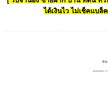
[ รับจำนอง ขายฝาก บ้าน ที่ดิน ทั่วป
ได้เงินไว ไม่เช็คแบล็ค
บ้าน
process:
0.