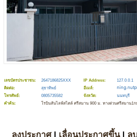
เลขบัตรประชาชน:
2647186825XXX
IP Address:
127.0.0.1
ติดต่อ:
สุธาทิพย์
อีเมล์:
โทรศัพย์:
0805735582
จังหวัด:
นนทบุรี
คำค้น:
โรบินสันไลฟ์สไตล์ ศรีสมาน 900 ม. ทางด่วนศรีสมาน1กม
ลงประกาศ
|
เลื่อนประกาศขึ้น
|
ล