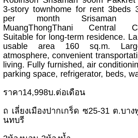
3-story townhome for rent 3beds 
per month Srisaman Exp
MuangThongThani Central Ch
Suitable for long-term residence. L
usable area 160 sq.m. Larg
atmosphere, convenient transportatio
living. Fully furnished, air condition
parking space, refrigerator, beds, 
ราคา14,998บ.ต่อเดือน
ถ เลี่ยงเมืองปากเกร็ด ซ25-31 ต.บาง
นทบรี