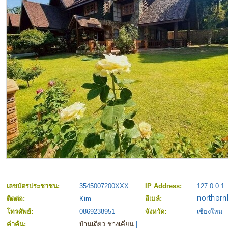
เลขบัตรประชาชน:
3545007200XXX
IP Address:
127.0.0.1
ติดต่อ:
Kim
อีเมล์:
โทรศัพย์:
0869238951
จังหวัด:
เชียงใหม่
คำค้น:
บ้านเดี่ยว ช่างเคี่ยน
|