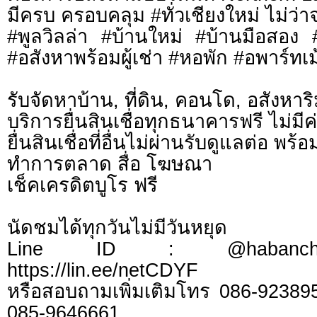
มีครบ ครอบคลุม #ทั่วเชียงใหม่ ไม่ว่า
#พูลวิลล่า #บ้านใหม่ #บ้านมือสอง
#อสังหาพร้อมผู้เช่า #หอพัก #อพาร์ทเม้
รับจัดหาบ้าน, ที่ดิน, คอนโด, อสังหาริม
บริการยื่นสินเชื่อทุกธนาคารฟรี ไม่มีค
ยื่นสินเชื่อที่อื่นไม่ผ่านรับดูแลต่อ พ
ทำการตลาด สื่อ โฆษณา
เช็คเครดิตบูโร ฟรี
นัดชมได้ทุกวันไม่มีวันหยุด
Line ID : @habanchi
https://lin.ee/netCDYF
หรือสอบถามเพิ่มเติมโทร 086-92389
085-9646661