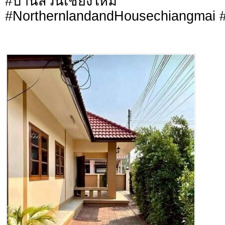
#บ้านสวนเชียงใหม่
#NorthernlandandHousechiangmai #