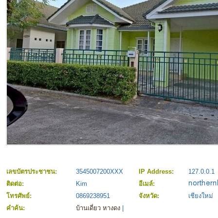
เลขบัตรประชาชน:
3545007200XXX
IP Address:
127.0.0.1
ติดต่อ:
Kim
อีเมล์:
โทรศัพย์:
0869238951
จังหวัด:
เชียงใหม่
คำค้น:
บ้านเดี่ยว หางดง
|