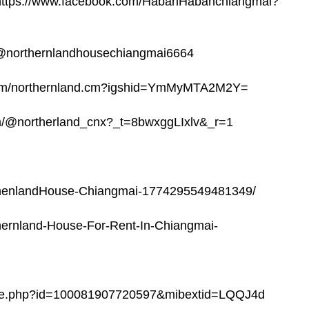
ps://www.facebook.com/HabanHabanchiangmai?
/@northernlandhousechiangmai6664
m.com/northernland.cm?igshid=YmMyMTA2M2Y=
om/@northerland_cnx?_t=8bwxggLIxlv&_r=1
thenlandHouse-Chiangmai-1774295549481349/
hernland-House-For-Rent-In-Chiangmai-
file.php?id=100081907720597&mibextid=LQQJ4d