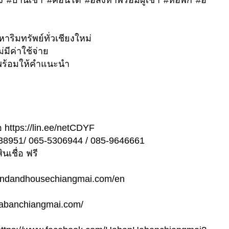
อง #บ้านเช่า #คอนโด #อสังหาพร้อมผู้เช่า #หอพัก #อ
หาริมทรัพย์ทั่วเชียงใหม่
่มีค่าใช้จ่าย
ต่อ พร้อมให้คำแนะนำ
 https://lin.ee/netCDYF
238951/ 065-5306944 / 085-9646661
เชื่อ ฟรี
rnlandandhousechiangmai.com/en
.habanchiangmai.com/