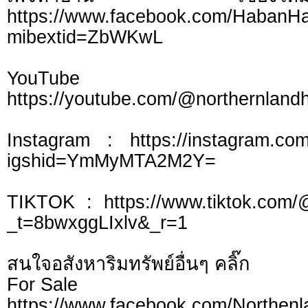
https://www.facebook.com/HabanH
mibextid=ZbWKwL
YouTu
https://youtube.com/@northernlan
Instagram : https://instagram.com
igshid=YmMyMTA2M2Y=
TIKTOK : https://www.tiktok.com/
_t=8bwxggLIxlv&_r=1
สนใจอสังหาริมทรัพย์อื่นๆ คลิ๊ก
For Sale
https://www.facebook.com/Northen