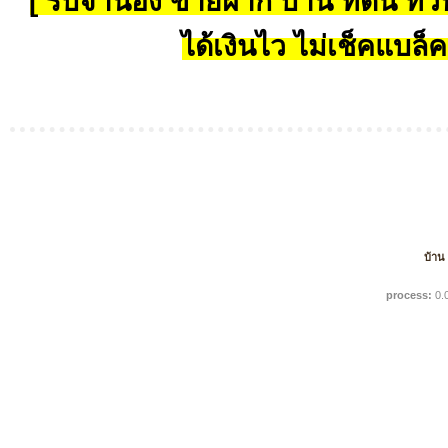
[ รับจำนอง ขายฝาก บ้าน ที่ดิน ทั่วป
ได้เงินไว ไม่เช็คแบล็ค
บ้าน
process:
0.