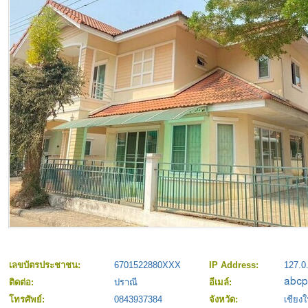
เลขบัตรประชาชน:
6701522880XXX
IP Address:
127.0
ติดต่อ:
ปราณี
อีเมล์:
โทรศัพย์:
0843937384
จังหวัด:
เชียงใ