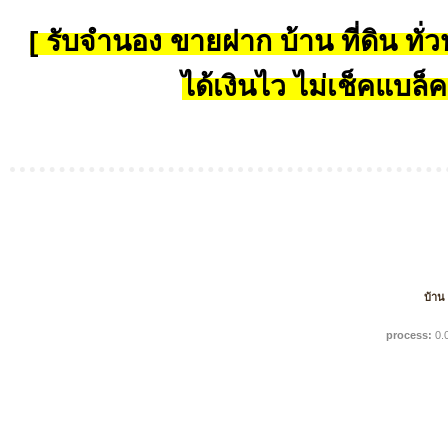
[ รับจำนอง ขายฝาก บ้าน ที่ดิน ทั่วป
ได้เงินไว ไม่เช็คแบล็ค
บ้าน
process:
0.