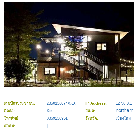
เลขบัตรประชาชน:
2350136074XXX
IP Address:
127.0.0.1
ติดต่อ:
Kim
อีเมล์:
โทรศัพย์:
0869238951
จังหวัด:
เชียงใหม่
คำค้น:
|