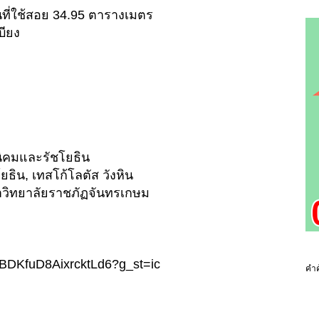
ื้นที่ใช้สอย 34.95 ตารางเมตร
บียง
นิคมและรัชโยธิน
โยธิน, เทสโก้โลตัส วังหิน
าวิทยาลัยราชภัฏจันทรเกษม
gl/BDKfuD8AixrcktLd6?g_st=ic
คำค