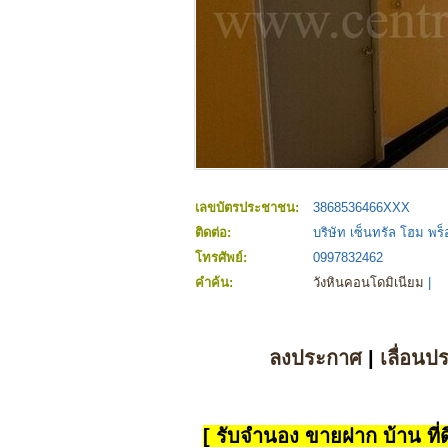
เลขบัตรประชาชน:
3868536466XXX
ติดต่อ:
บริษัท เซ็นทรัล โฮม พร็อ
โทรศัพย์:
0997832462
คำค้น:
วังหินคอนโดมิเนียม
|
ลงประกาศ
|
เลื่อนป
[ รับจำนอง ขายฝาก บ้าน ที่ดิ