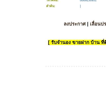
โทรศัพย์:
0869238951
คำค้น:
|
ลงประกาศ
|
เลื่อนป
[ รับจำนอง ขายฝาก บ้าน ที่ดิ