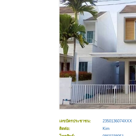
เลขบัตรประชาชน:
2350136074XXX
ติดต่อ:
Kim