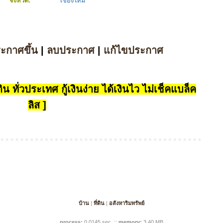
จังหวัด:
เชียงใหม่
ระกาศขึ้น
|
ลบประกาศ
|
แก้ไขประกาศ
น ทั่วประเทศ กู้เงินง่าย ได้เงินไว ไม่เช็คแบล็ค
ลิส ]
บ้าน
|
ที่ดิน
|
อสังหาริมทรัพย์
process:
0.0145 sec
.
::
memory:
3.40 MB