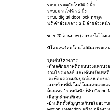
ระบบประตูอัตโนมัติ 2 ฝั่ง
ระบบม่านไฟฟ้า 2 ฝั่ง
ระบบ digital door lock ทุกจุด
ฟรี ค่าส่วนกลาง 3 ปี จ่ายล่วงหน้า
ขาย 20 ล้านบาท (ต่อรองได้ ไม่
มีโฉนดพร้อมโอน ไม่ติดภาระแบง
จุดเด่นโครงการ
-ทำเลศักยภาพติดถนนวงแหวน
รวมโชคมอลล์ และเซ็นทรัลเฟสติว
-สะท้อนความสมบูรณ์แบบที่บ่งบอ
-แบบบ้านที่มีสไตล์โดดเด่นและแ
ค็อตเทจ ' รวมถึงฟังก์ชั่น Gran
เพื่อลูกค้าคนพิเศษ
-บ้านติดตั้งสัญญาณกันขโมยระบบ
Motion Detection พร้อมกล้องวงจรป