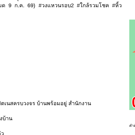
มด 9 ก.ค. 69) #วงแหวนรอบ2 #ใกล้รวมโชค #หิ้ว
 ฟิตเนสครบวงจร บ้านพร้อมอยู่ สำนักงาน
งบ้าน
คำค
ัว