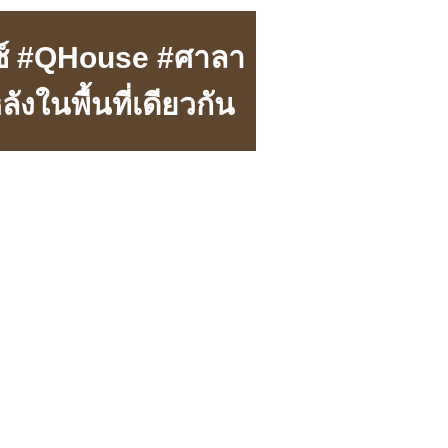
กนซ์ #QHouse #ศาลา
ังในพื้นที่เดียวกัน