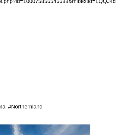
file.php?id=100075856546688&mibextid=LQQJ4d
ai #Northernland