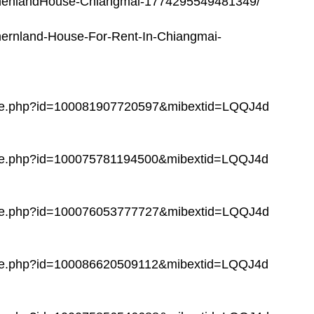
thenlandHouse-Chiangmai-1774295549481349/
hernland-House-For-Rent-In-Chiangmai-
file.php?id=100081907720597&mibextid=LQQJ4d
file.php?id=100075781194500&mibextid=LQQJ4d
file.php?id=100076053777727&mibextid=LQQJ4d
file.php?id=100086620509112&mibextid=LQQJ4d