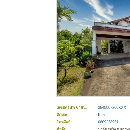
เลขบัตรประชาชน:
3545007200XXX
ติดต่อ:
Kim
โทรศัพย์:
0869238951
คำค้น:
ปาล์มสปริง หนองห