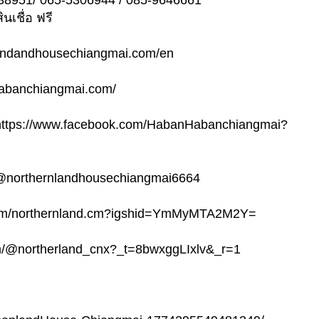
238951/ 065-5306944 / 085-9646661
เชื่อ ฟรี
rnlandandhousechiangmai.com/en
.habanchiangmai.com/
ps://www.facebook.com/HabanHabanchiangmai?
/@northernlandhousechiangmai6664
m.com/northernland.cm?igshid=YmMyMTA2M2Y=
om/@northerland_cnx?_t=8bwxggLIxlv&_r=1