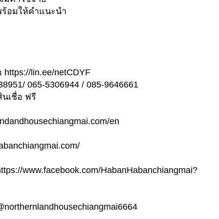
ต่อ พร้อมให้คำแนะนำ
 https://lin.ee/netCDYF
238951/ 065-5306944 / 085-9646661
เชื่อ ฟรี
rnlandandhousechiangmai.com/en
.habanchiangmai.com/
ps://www.facebook.com/HabanHabanchiangmai?
/@northernlandhousechiangmai6664