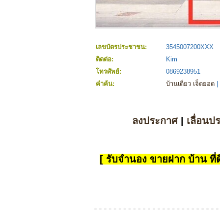
เลขบัตรประชาชน:
3545007200XXX
ติดต่อ:
Kim
โทรศัพย์:
0869238951
คำค้น:
บ้านเดี่ยว เจ็ดยอด
|
ลงประกาศ
|
เลื่อนป
[ รับจำนอง ขายฝาก บ้าน ที่ดิ