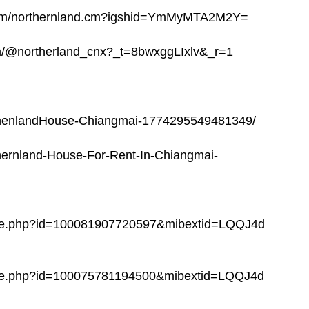
m.com/northernland.cm?igshid=YmMyMTA2M2Y=
om/@northerland_cnx?_t=8bwxggLIxlv&_r=1
thenlandHouse-Chiangmai-1774295549481349/
hernland-House-For-Rent-In-Chiangmai-
file.php?id=100081907720597&mibextid=LQQJ4d
file.php?id=100075781194500&mibextid=LQQJ4d