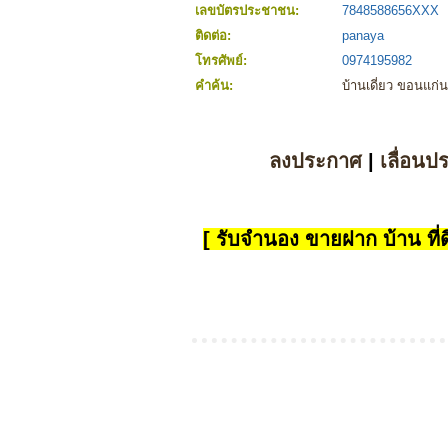
เลขบัตรประชาชน:
7848588656XXX
ติดต่อ:
panaya
โทรศัพย์:
0974195982
คำค้น:
บ้านเดี่ยว ขอนแก่น
ลงประกาศ
|
เลื่อนป
[ รับจำนอง ขายฝาก บ้าน ที่ดิ