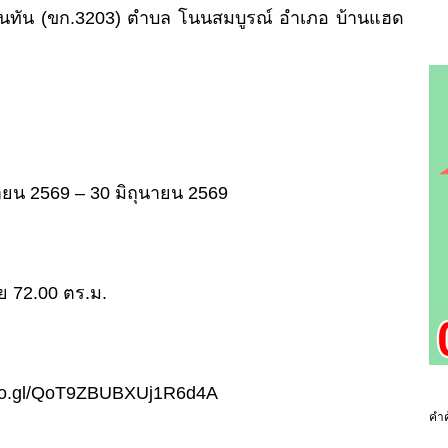
นนทัน (ขก.3203) ตำบล โนนสมบูรณ์ อำเภอ บ้านแฮด
ษายน 2569 – 30 มิถุนายน 2569
สอย 72.00 ตร.ม.
p.goo.gl/QoT9ZBUBXUj1R6d4A
คำค