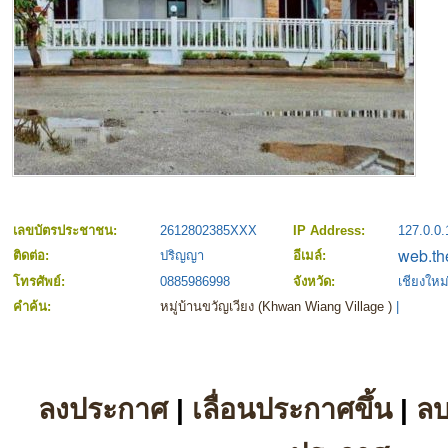
เลขบัตรประชาชน:
2612802385XXX
IP Address:
127.0.0.
ติดต่อ:
ปริญญา
อีเมล์:
โทรศัพย์:
0885986998
จังหวัด:
เชียงใหม
คำค้น:
หมู่บ้านขวัญเวียง (Khwan Wiang Village )
|
ลงประกาศ
|
เลื่อนประกาศขึ้น
|
ล