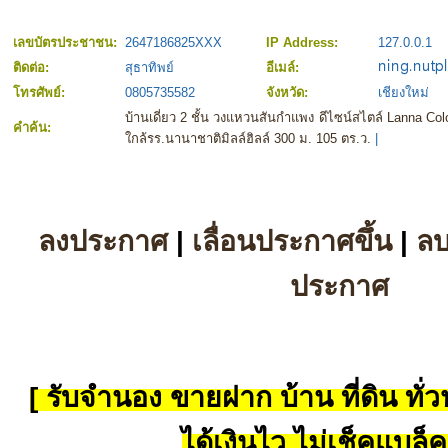
เลขบัตรประชาชน:
2647186825XXX
IP Address:
127.0.0.1
ติดต่อ:
สุธาทิพย์
อีเมล์:
โทรศัพย์:
0805735582
จังหวัด:
เชียงใหม่
บ้านเดี่ยว 2 ชั้น วงแหวนสันกำแพง ดีไซน์สไตล์ Lanna Colon
คำค้น:
ใกล้รร.นานาชาติมิลล์ฮิลล์ 300 ม. 105 ตร.ว.
|
ลงประกาศ
|
เลื่อนประกาศขึ้น
|
ล
ประกาศ
[ รับจำนอง ขายฝาก บ้าน ที่ดิน ทั่วป
ได้เงินไว ไม่เช็คแบล็ค