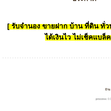
[ รับจำนอง ขายฝาก บ้าน ที่ดิน ทั่วป
ได้เงินไว ไม่เช็คแบล็ค
บ้าน
process:
0.