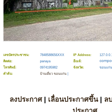
เลขบัตรประชาชน:
7848588656XXX
IP Address:
127.0.0.
ติดต่อ:
panaya
อีเมล์:
โทรศัพย์:
0974195982
จังหวัด:
ขอนแก่
คำค้น:
บ้านเดี่ยว ขอนแก่น
|
ลงประกาศ
|
เลื่อนประกาศขึ้น
|
ล
ประกาศ