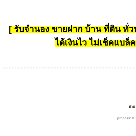
[ รับจำนอง ขายฝาก บ้าน ที่ดิน ทั่วป
ได้เงินไว ไม่เช็คแบล็ค
บ้าน
process:
0.