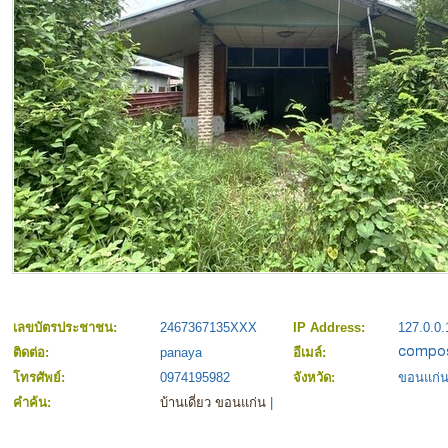
เลขบัตรประชาชน:
2467367135XXX
IP Address:
127.0.0.
ติดต่อ:
panaya
อีเมล์:
โทรศัพย์:
0974195982
จังหวัด:
ขอนแก่
คำค้น:
บ้านเดี่ยว ขอนแก่น
|