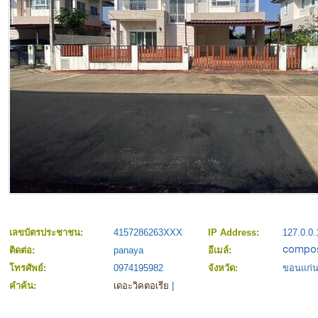
เลขบัตรประชาชน:
4157286263XXX
IP Address:
127.0.0.
ติดต่อ:
panaya
อีเมล์:
โทรศัพย์:
0974195982
จังหวัด:
ขอนแก่
คำค้น:
เดอะวิคตอเรีย
|